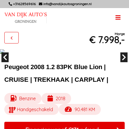
+31628569616
info@vandijkautosgroningen.nl
Marge
€ 7.998,-
Peugeot 2008 1.2 83PK Blue Lion |
CRUISE | TREKHAAK | CARPLAY |
Benzine
2018
Handgeschakeld
90.481 KM