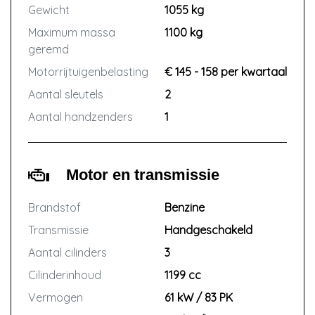
Gewicht
1055 kg
Maximum massa
1100 kg
geremd
Motorrijtuigenbelasting
€ 145 - 158 per kwartaal
Aantal sleutels
2
Aantal handzenders
1
Motor en transmissie
Brandstof
Benzine
Transmissie
Handgeschakeld
Aantal cilinders
3
Cilinderinhoud
1199 cc
Vermogen
61 kW / 83 PK