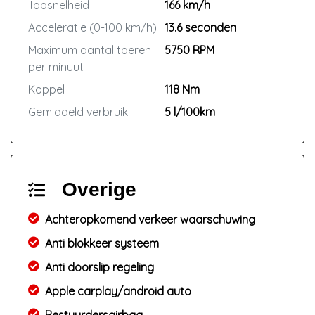
Topsnelheid
166 km/h
Acceleratie (0-100 km/h)
13.6 seconden
Maximum aantal toeren
5750 RPM
per minuut
Koppel
118 Nm
Gemiddeld verbruik
5 l/100km
Overige
Achteropkomend verkeer waarschuwing
Anti blokkeer systeem
Anti doorslip regeling
Apple carplay/android auto