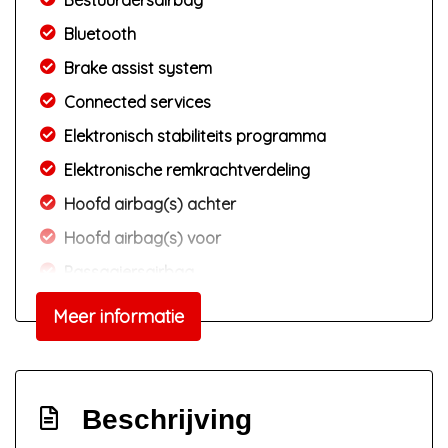
Bestuurdersairbag
Bluetooth
Brake assist system
Connected services
Elektronisch stabiliteits programma
Elektronische remkrachtverdeling
Hoofd airbag(s) achter
Hoofd airbag(s) voor
Passagiersairbag
Zij airbag(s) voor
Meer informatie
Exterieur
Buitenspiegels elektrisch inklapbaar
Beschrijving
Buitenspiegels elektrisch verstel- en