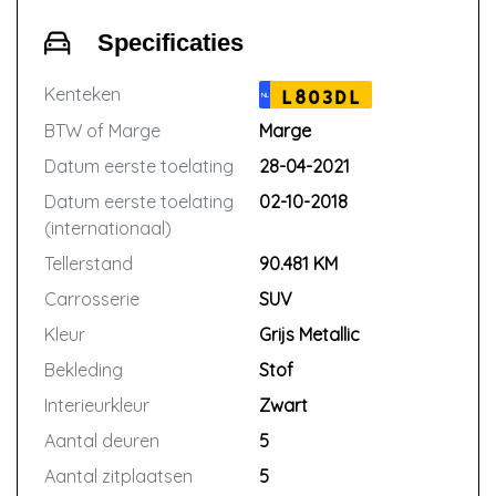
Specificaties
Kenteken
L803DL
NL
BTW of Marge
Marge
Datum eerste toelating
28-04-2021
Datum eerste toelating
02-10-2018
(internationaal)
Tellerstand
90.481 KM
Carrosserie
SUV
Kleur
Grijs Metallic
Bekleding
Stof
Interieurkleur
Zwart
Aantal deuren
5
Aantal zitplaatsen
5