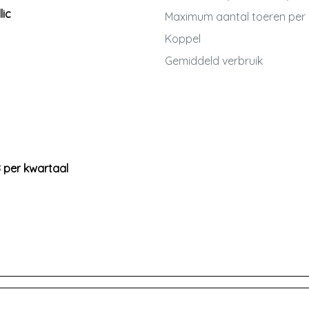
lic
Maximum aantal toeren per
Koppel
Gemiddeld verbruik
8 per kwartaal