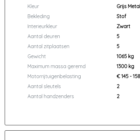
Kleur
Grijs Metal
Bekleding
Stof
Interieurkleur
Zwart
Aantal deuren
5
Aantal zitplaatsen
5
Gewicht
1065 kg
Maximum massa geremd
1300 kg
Motorrijtuigenbelasting
€ 145 - 15
Aantal sleutels
2
Aantal handzenders
2