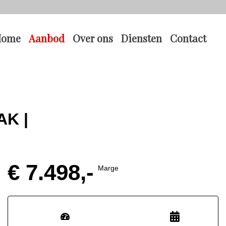
Home
Aanbod
Over ons
Diensten
Contact
AK |
€ 7.498,-
Marge