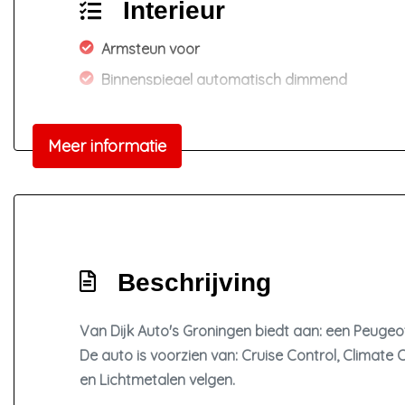
Interieur
Armsteun voor
Binnenspiegel automatisch dimmend
Electronic climate control
Elektrische ramen voor en achter
Meer informatie
Lendesteun(en) verstelbaar
Stuur leder
Voorstoelen in hoogte verstelbaar
Beschrijving
Van Dijk Auto's Groningen biedt aan: een Peugeot
De auto is voorzien van: Cruise Control, Climate
en Lichtmetalen velgen.