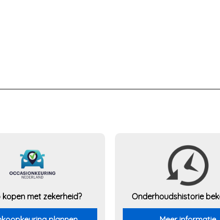
 kopen met zekerheid?
Onderhouds
historie be
koopkeuring plannen
Meer informatie